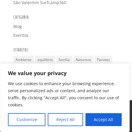
São Valentim Surfcamp360
Categoria
Blog
Eventos
Etiquetas
Ambiente
equilibrio
família
Natureza
Pacotes
retiro
Reutilizar
Surf
São Valentim
Turismo
We value your privacy
Viagem
yoga
We use cookies to enhance your browsing experience,
serve personalized ads or content, and analyze our
traffic. By clicking "Accept All", you consent to our use of
cookies.
Home Page
Surfcamp 360
Alojamento
Pacotes
Eventos
Galeria
Reservas
Customize
Reject All
Accept All
Contactos
Termos e Condições
Blog