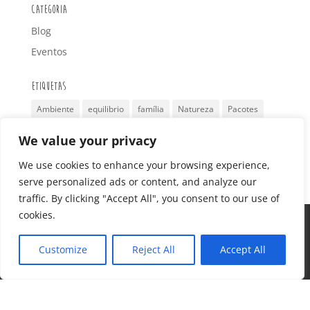
Categoria
Blog
Eventos
Etiquetas
Ambiente
equilibrio
família
Natureza
Pacotes
retiro
Reutilizar
Surf
São Valentim
Turismo
We value your privacy
Viagem
yoga
We use cookies to enhance your browsing experience,
serve personalized ads or content, and analyze our
traffic. By clicking "Accept All", you consent to our use of
cookies.
Home Page
Surfcamp 360
Alojamento
Pacotes
Eventos
Galeria
Reservas
Customize
Reject All
Accept All
Contactos
Termos e Condições
Blog