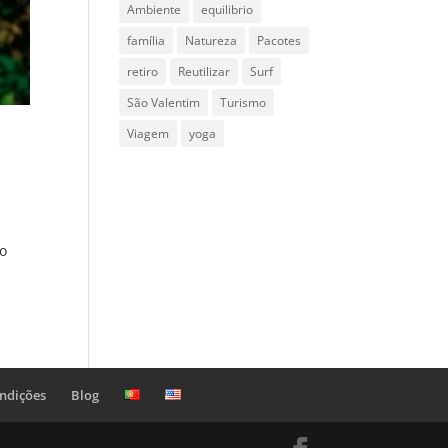
Ambiente
equilibrio
família
Natureza
Pacotes
retiro
Reutilizar
Surf
São Valentim
Turismo
Viagem
yoga
co
ndições
Blog