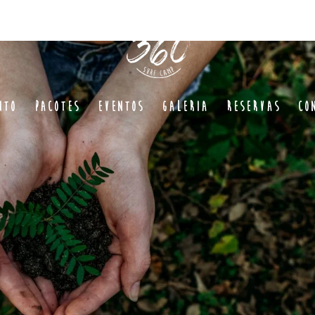
nto
Pacotes
Eventos
Galeria
Reservas
Co