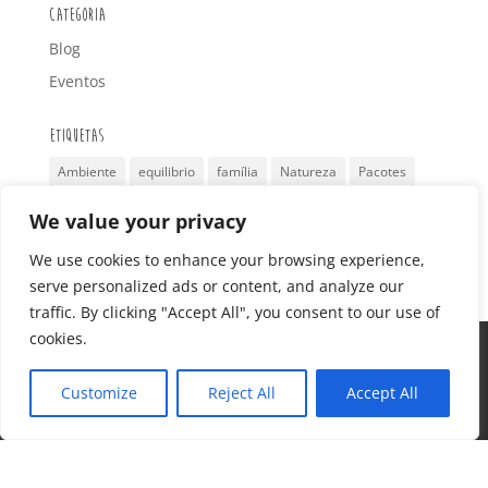
Categoria
Blog
Eventos
Etiquetas
Ambiente
equilibrio
família
Natureza
Pacotes
retiro
Reutilizar
Surf
São Valentim
Turismo
We value your privacy
Viagem
yoga
We use cookies to enhance your browsing experience,
serve personalized ads or content, and analyze our
traffic. By clicking "Accept All", you consent to our use of
cookies.
Home Page
Surfcamp 360
Alojamento
Pacotes
Eventos
Galeria
Reservas
Customize
Reject All
Accept All
Contactos
Termos e Condições
Blog