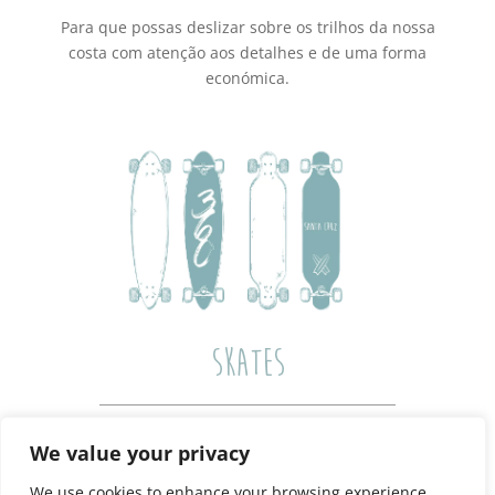
Para que possas deslizar sobre os trilhos da nossa
costa com atenção aos detalhes e de uma forma
económica.
SKATES
O Skate é uma forma de aperfeiçoar o equilíbrio no
We value your privacy
Surf, mas também o podes usar para te deslocares
We use cookies to enhance your browsing experience,
e fazeres umas manobras divertidas!